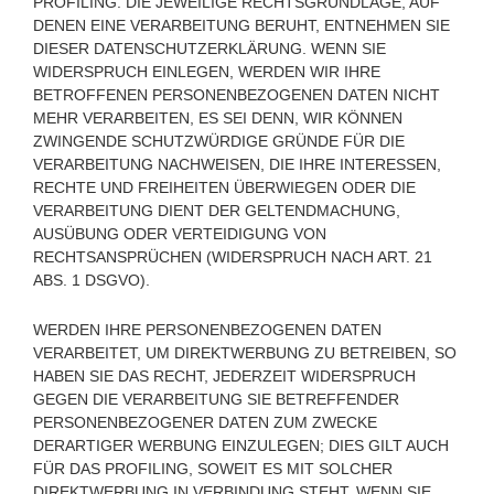
PROFILING. DIE JEWEILIGE RECHTSGRUNDLAGE, AUF
DENEN EINE VERARBEITUNG BERUHT, ENTNEHMEN SIE
DIESER DATENSCHUTZERKLÄRUNG. WENN SIE
WIDERSPRUCH EINLEGEN, WERDEN WIR IHRE
BETROFFENEN PERSONENBEZOGENEN DATEN NICHT
MEHR VERARBEITEN, ES SEI DENN, WIR KÖNNEN
ZWINGENDE SCHUTZWÜRDIGE GRÜNDE FÜR DIE
VERARBEITUNG NACHWEISEN, DIE IHRE INTERESSEN,
RECHTE UND FREIHEITEN ÜBERWIEGEN ODER DIE
VERARBEITUNG DIENT DER GELTENDMACHUNG,
AUSÜBUNG ODER VERTEIDIGUNG VON
RECHTSANSPRÜCHEN (WIDERSPRUCH NACH ART. 21
ABS. 1 DSGVO).
WERDEN IHRE PERSONENBEZOGENEN DATEN
VERARBEITET, UM DIREKTWERBUNG ZU BETREIBEN, SO
HABEN SIE DAS RECHT, JEDERZEIT WIDERSPRUCH
GEGEN DIE VERARBEITUNG SIE BETREFFENDER
PERSONENBEZOGENER DATEN ZUM ZWECKE
DERARTIGER WERBUNG EINZULEGEN; DIES GILT AUCH
FÜR DAS PROFILING, SOWEIT ES MIT SOLCHER
DIREKTWERBUNG IN VERBINDUNG STEHT. WENN SIE